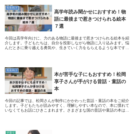
先生向け
高学年読み聞かせにおすすめ！物
語に最後まで惹きつけられる絵本
７選
今回は高学年向けに、力のある物語に最後まで惹きつけられる絵本を紹
介します。子どもたちは、自分を投影しながら物語に入り込みます。悩
んだときに乗り越える勇気や、生きていく力をもらえるような本です。
読み聞かせの絵本選びの参考になれば嬉しいです。
先生向け
本が苦手な子にもおすすめ！松岡
享子さんが手がける昔話・童話の
本
今回の記事では、松岡さんが制作にかかわった昔話・童話の本をご紹介
します。子どもたちが読みやすく、理解しやすい本なので、本に慣れて
いなくてもお話にひきこまれます。さまざまな国の昔話や童話の本は、
外国の歴史や文化への興味や好奇心を広げてくれます。
子育て