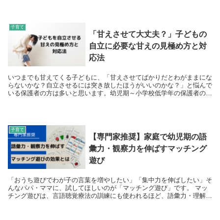
子育て
「甘えさせて大丈夫？」子どもの
自立に必要な甘えの見極め方と対
応法
いつまでも甘えてくる子どもに、「甘えさせてばかりだとわがままにな
らないかな？自立させるには突き放したほうがいいのかな？」と悩んで
いる保護者の方は多いと思います。幼児期～小学校低学年の保護者の方
に向けて、子どもに必要な甘えの見極め方と、自立を支える対応法を紹
介します。
子育て
【専門家推奨】家庭で幼児期の語
彙力・観察力を伸ばすマッチング
遊び
「おうち遊びでわが子の言葉を増やしたい」「集中力を伸ばしたい」そ
んなパパ・ママに、試してほしいのが「マッチング遊び」です。 マッ
チング遊びは、言語聴覚療法の訓練にも使われるほど、語彙力・理解
力・思考力をバランスよく育てられる発達支援...