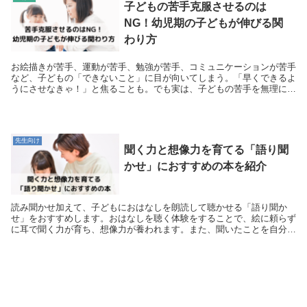
子どもの苦手克服させるのは
NG！幼児期の子どもが伸びる関
わり方
お絵描きが苦手、運動が苦手、勉強が苦手、コミュニケーションが苦手
など、子どもの「できないこと」に目が向いてしまう。「早くできるよ
うにさせなきゃ！」と焦ることも。でも実は、子どもの苦手を無理に克
服させるのは逆効果！得意なことを伸ばす方がグンと育ちます。今回
は、「苦手より得意を応援する」関わり方を紹介します。
先生向け
聞く力と想像力を育てる「語り聞
かせ」におすすめの本を紹介
読み聞かせ加えて、子どもにおはなしを朗読して聴かせる「語り聞か
せ」をおすすめします。おはなしを聴く体験をすることで、絵に頼らず
に耳で聞く力が育ち、想像力が養われます。また、聞いたことを自分の
頭の中で整理することができるようになります。今回は、語り聞かせに
おすすめの本・おはなしを紹介します。